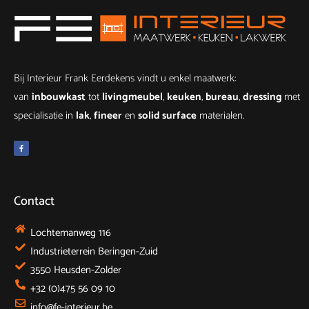
Bij Interieur Frank Eerdekens vindt u enkel maatwerk:
van
inbouwkast
tot
livingmeubel
,
keuken
,
bureau
,
dressing
met
specialisatie in
lak
,
fineer
en
solid surface
materialen.
F
a
c
e
b
o
o
k
Contact
-
f
Lochtemanweg 116
Industrieterrein Beringen-Zuid
3550 Heusden-Zolder
+32 (0)475 56 09 10
info@fe-interieur.be